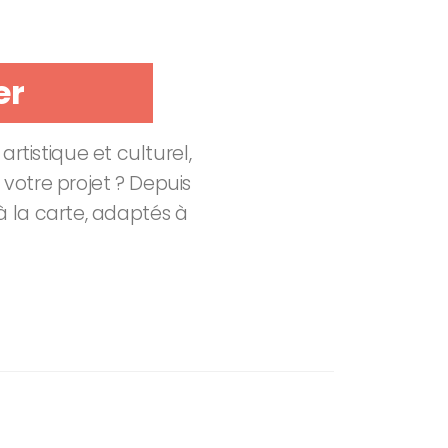
ormer
rmer
rtistique et culturel,
votre projet ? Depuis
 la carte, adaptés à