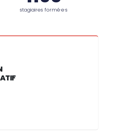
stagiaires formé·e·s
N
ATIF